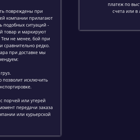
платеж по выс
ыть повреждены при
счета или в
шей компании прилагают
ь подобных ситуаций -
й товар и маркируют
 Тем не менее, бой при
 и сравнительно редко.
ара при доставке мы
мендуем:
груз.
то позволит исключить
анспортировке.
 с порчей или утерей
 момент передачи заказа
омпании или курьерской