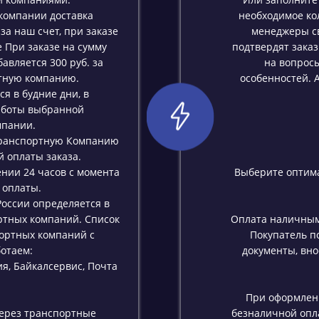
компании доставка
необходимое ко
а наш счет, при заказе
менеджеры св
е При заказе на сумму
подтвердят заказ
бавляется 300 руб. за
на вопросы
ртную компанию.
особенностей. 
я в будние дни, в
работы выбранной
мпании.
Транспортную Компанию
 оплаты заказа.
ении 24 часов с момента
Выберите оптима
 оплаты.
России определяется в
ртных компаний. Список
Оплата наличным
ортных компаний с
Покупатель п
отаем:
документы, вно
я, Байкалсервис, Почта
При оформлен
ерез транспортные
безналичной опл